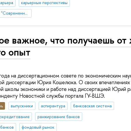
карьера
карьерные перспективы
Научная конференция "Современный менеджмент: проблемы, гипотезы, исследования"
е важное, что получаешь от 
то опыт
года на диссертационном совете по экономическим нау
ой диссертации Юрия Кошелюка. О своих впечатлениях 
й школы экономики и работе над диссертацией Юрий ра
онденту Новостной службы портала ГУ-ВШЭ.
нь
выпускники
аспирантура
банковская система
окредитование
ранжирование банков
 банков
фондовый рынок