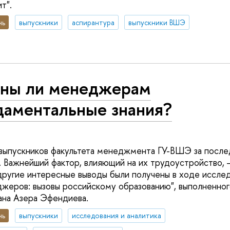
т".
нь
выпускники
аспирантура
выпускники ВШЭ
ны ли менеджерам
даментальные знания?
выпускников факультета менеджмента ГУ-ВШЭ за после
. Важнейший фактор, влияющий на их трудоустройство, 
 другие интересные выводы были получены в ходе иссле
жеров: вызовы российскому образованию", выполненног
ана Азера Эфендиева.
нь
выпускники
исследования и аналитика