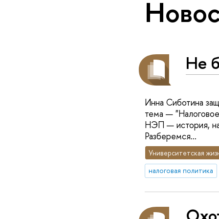
Новос
Не 
Инна Сиботина защ
тема — "Налоговое
НЭП — история, на
Разберемся…
Университетская жиз
налоговая политика
Охот