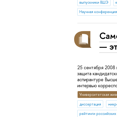
выпускники ВШЭ
Само
— э
25 сентября 2008 
защита кандидатск
аспирантуре Высше
интервью корресп
Университетская жиз
диссертация
микр
рейтинги российских