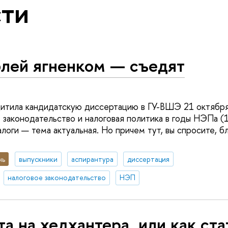
ти
блей ягненком — съедят
итила кандидатскую диссертацию в ГУ-ВШЭ 21 октября 
 законодательство и налоговая политика в годы НЭПа (1
логи — тема актуальная. Но причем тут, вы спросите, б
нь
выпускники
аспирантура
диссертация
налоговое законодательство
НЭП
а на хедхантера, или как ста