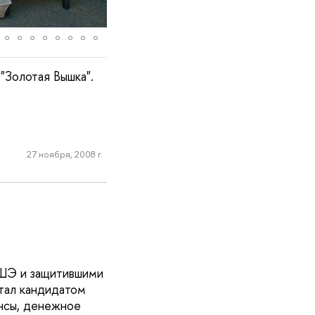
"Золотая Вышка".
27 ноября, 2008 г.
ВШЭ и защитившими
тал кандидатом
ансы, денежное