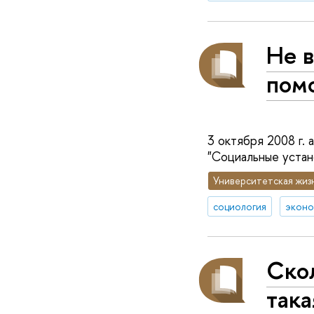
Не в
помо
3 октября 2008 г.
"Социальные устан
Университетская жиз
социология
эконо
Скол
така