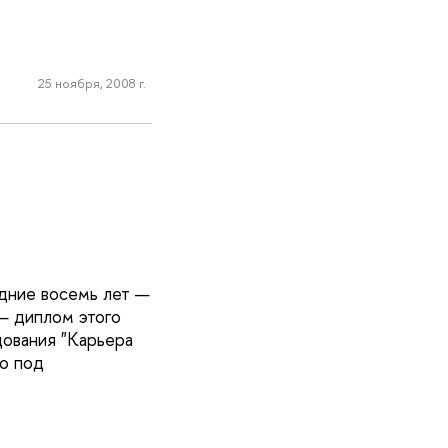
25 ноября, 2008 г.
дние восемь лет —
— диплом этого
дования "Карьера
о под