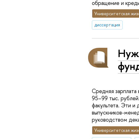
обращение и креди
Университетская жиз
диссертация
Нуж
фун
Средняя зарплата 
95–99 тыс. рублей
факультета. Эти и
выпускников-менед
руководством дек
Университетская жиз