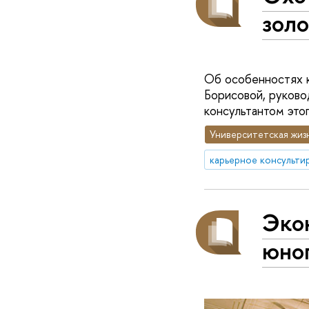
золо
Об особенностях к
Борисовой, руков
консультантом этог
Университетская жиз
карьерное консульти
Эко
юног