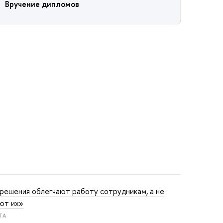
Вручение дипломов
решения облегчают работу сотрудникам, а не
ют их»
ТА