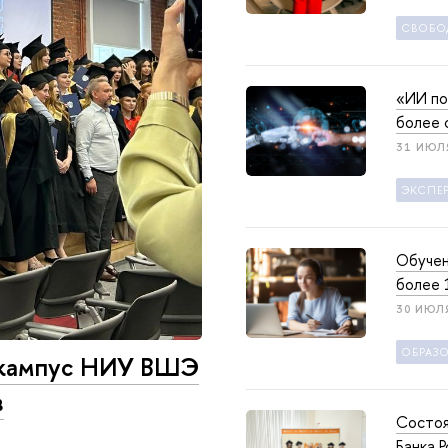
СВОБО
«ИИ по
более 
31 ИЮЛ
ЭКСПЕ
Обучен
более 
30 ИЮЛ
ОБРАЗ
н-кампус НИУ ВШЭ
в
Состоя
Банка 