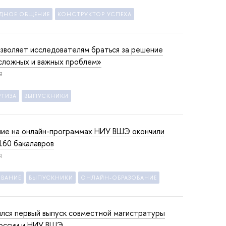
ДНОЕ ОБЩЕНИЕ
КОНСТРУКТОР УСПЕХА
зволяет исследователям браться за решение
сложных и важных проблем»
Я
РТИЗА
ВЫПУСКНИКИ
ие на онлайн-программах НИУ ВШЭ окончили
160 бакалавров
Я
ОВАНИЕ
ВЫПУСКНИКИ
ОНЛАЙН-ОБРАЗОВАНИЕ
лся первый выпуск совместной магистратуры
России и НИУ ВШЭ