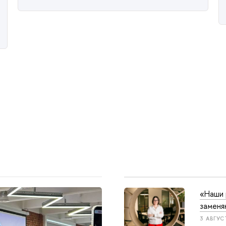
«Наши 
заменя
3 АВГУС