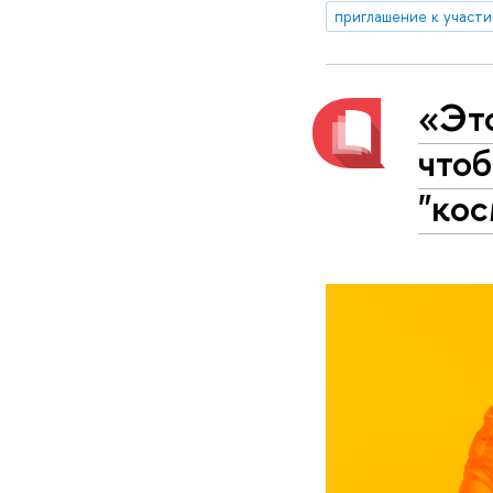
приглашение к участ
«Это
чтоб
"ко