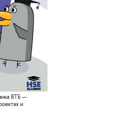
анка ВТБ —
роектах и