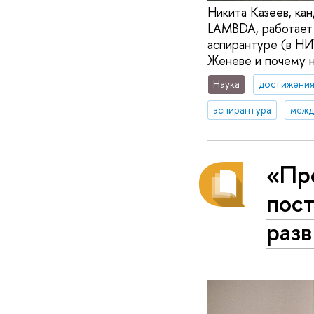
Никита Казеев, кан
LAMBDA, работает 
аспирантуре (в НИ
Женеве и почему н
Наука
достижени
аспирантура
межд
«Пр
пос
раз