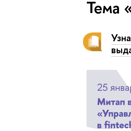
Тема 
Узна
выд