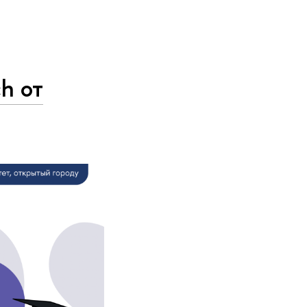
ch от