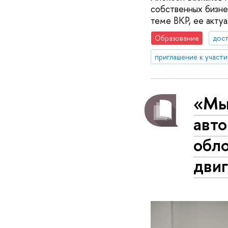
собственных бизне
теме ВКР, ее актуа
Образование
дос
приглашение к участ
«Мы
авт
обло
дви