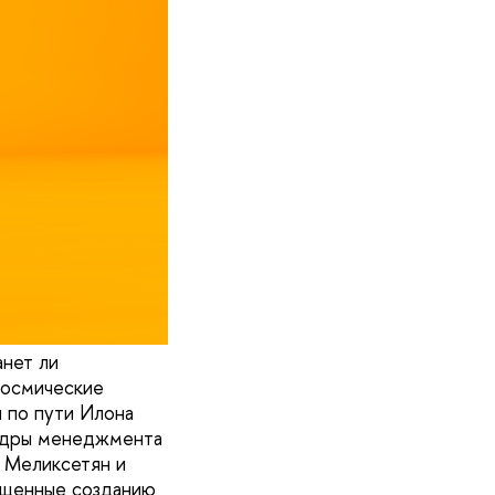
анет ли
космические
 по пути Илона
федры менеджмента
 Меликсетян и
ященные созданию