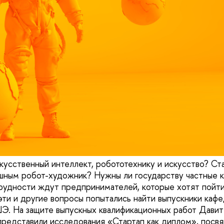
кусственный интеллект, робототехнику и искусство? Ст
шным робот-художник? Нужны ли государству частные 
рудности ждут предпринимателей, которые хотят пойти
эти и другие вопросы попытались найти выпускники ка
. На защите выпускных квалификационных работ Давит
представили исследования «Стартап как диплом», посв