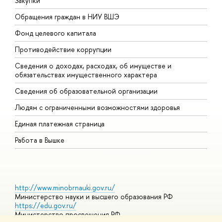
Закупки
П
Обращения граждан в НИУ ВШЭ
А
Фонд целевого капитала
Д
Противодействие коррупции
Ц
Сведения о доходах, расходах, об имуществе и
Б
обязательствах имущественного характера
О
Сведения об образовательной организации
О
Людям с ограниченными возможностями здоровья
Единая платежная страница
Работа в Вышке
http://www.minobrnauki.gov.ru/
Министерство науки и высшего образования РФ
https://edu.gov.ru/
Министерство просвещения РФ