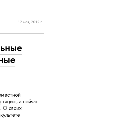
12 мая, 2012 г.
льные
ьные
овместной
тацию, а сейчас
. О своих
культете