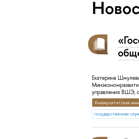
Новос
«Гос
общ
Екатерина Шмулеви
Минэкономразвития
управления ВШЭ, сч
Университетская жиз
государственная слу