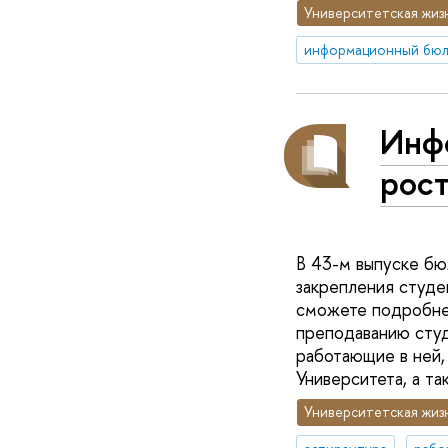
Университетская жиз
Инф
рост
В 43-м выпуске бю
закрепления студен
сможете подробнее
преподаванию студ
работающие в ней,
Университета, а т
Университетская жиз