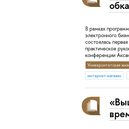
обка
В рамках програм
электронного бизн
состоялась первая
практическое руков
конференции Аксан
Университетская жиз
интернет-магазин
«Вы
вре