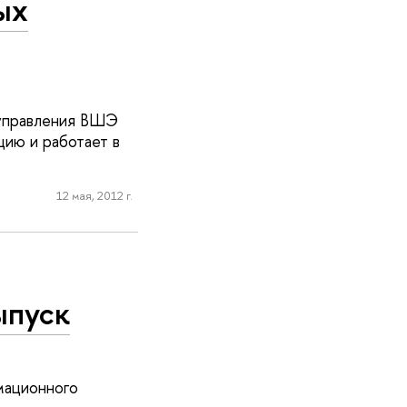
ых
 управления ВШЭ
ию и работает в
12 мая, 2012 г.
ыпуск
мационного