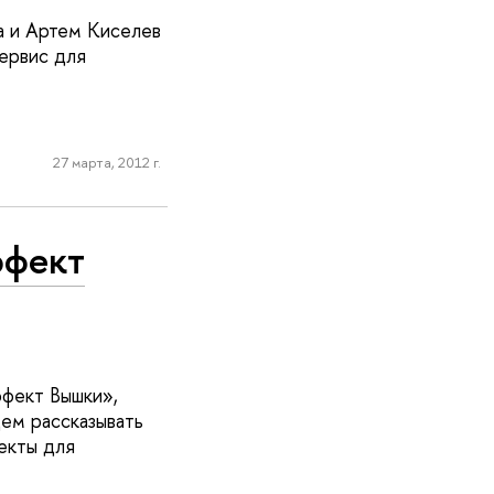
а и Артем Киселев
ервис для
27 марта, 2012 г.
ффект
фект Вышки»,
ем рассказывать
оекты для