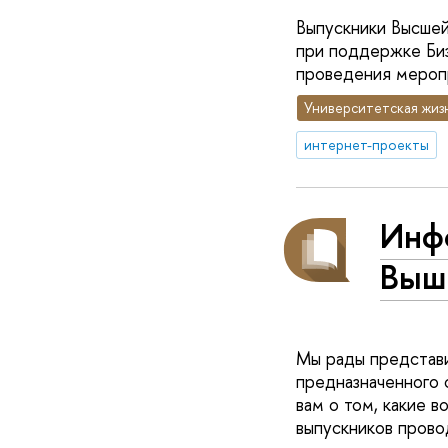
Выпускники Высше
при поддержке Би
проведения мероп
Университетская жиз
интернет-проекты
Инф
Выш
Мы рады представ
предназначенного 
вам о том, какие в
выпускников провод