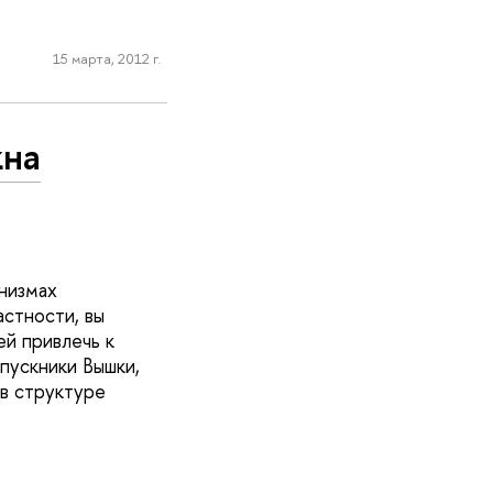
15 марта, 2012 г.
кна
низмах
астности, вы
й привлечь к
пускники Вышки,
 в структуре