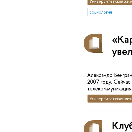
Университетская жиз
социология
«Ка
уве
Александр Венгран
2007 году. Сейчас
телекоммуникациям
Университетская жиз
Клу