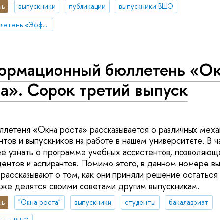
нь
выпускники
публикации
выпускники ВШЭ
информационный бюллетень «Эффект Вышки»
ормационный бюллетень «О
а». Сорок третий выпуск
ллетеня «Окна роста» рассказывается о различных меха
тов и выпускников на работе в нашем университете. В ч
 узнать о программе учебных ассистентов, позволяюще
ентов и аспирантов. Помимо этого, в данном номере вы
 рассказывают о том, как они приняли решение остаться
акже делятся своими советами другим выпускникам.
нь
"Окна роста"
выпускники
студенты
бакалавриат