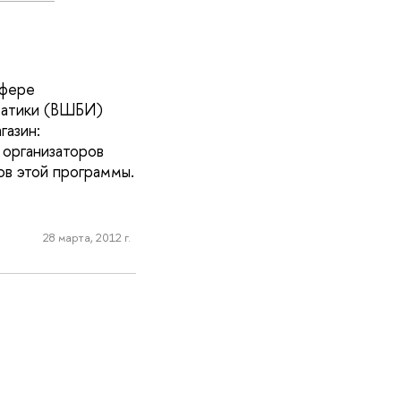
сфере
матики (ВШБИ)
газин:
 организаторов
ов этой программы.
28 марта, 2012 г.