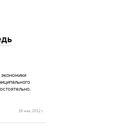
едь
а экономики
ниципального
мостоятельно.
18 мая, 2012 г.