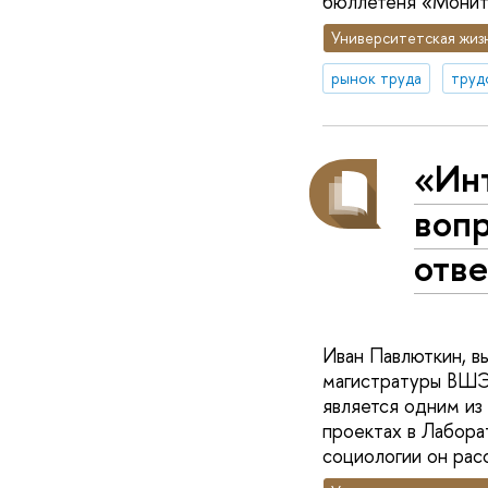
бюллетеня «Монито
Университетская жиз
рынок труда
труд
«Ин
воп
отв
Иван Павлюткин, в
магистратуры ВШЭ
является одним из
проектах в Лабора
социологии он рас