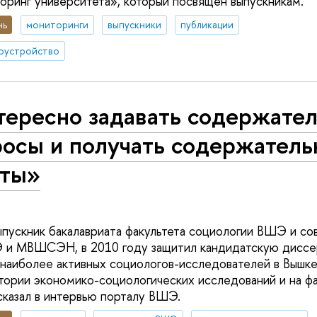
ринг университета», который посвящен выпускникам.
нь
мониторинги
выпускники
публикации
оустройство
тересно задавать содержате
росы и получать содержател
еты»
ыпускник бакалавриата факультета социологии ВШЭ и с
 и МВШСЭН, в 2010 году защитил кандидатскую диссер
 наиболее активных социологов-исследователей в Вышке
тории экономико-социологических исследований и на фа
сказал в интервью порталу ВШЭ.