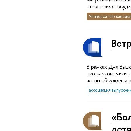
отношениях госуда
Университетская жиз
Вст
В рамках Дня Вышк
школы экономики, 
члены обсуждали п
ассоциация выпускни
«Бо
дет