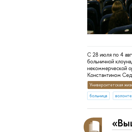
С 28 июля по 4 а
больничной клоуна
некоммерческой ор
Константином Седо
Университетская жиз
больница
волонте
«Выш