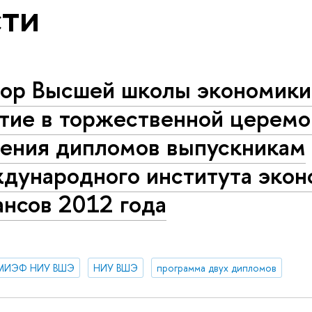
ти
тор Высшей школы экономики
стие в торжественной церем
чения дипломов выпускникам
дународного института экон
ансов 2012 года
МИЭФ НИУ ВШЭ
НИУ ВШЭ
программа двух дипломов