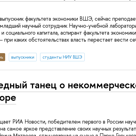
выпускник факультета экономики ВШЭ, сейчас препода
 младший научный сотрудник Научно-учебной лаборатор
 и социального капитала, аспирант факультета экономики
— при каких обстоятельствах власть перестает вести се
нь
выпускники
студенты НИУ ВШЭ
едный танец о некоммерчес
торе
щает РИА Новости, победителем первого в России науч
 на самое яркое представление своих научных результат
ина Матвеева, станцевавшая на сцене в Парке Горьког