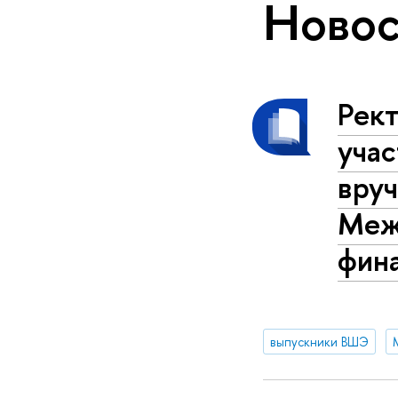
Новос
Рек
уча
вру
Меж
фин
выпускники ВШЭ