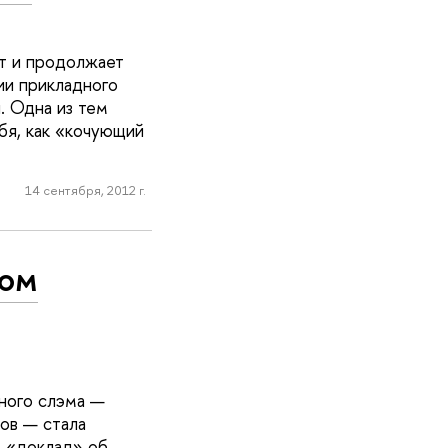
ет и продолжает
ии прикладного
. Одна из тем
бя, как «кочующий
14 сентября, 2012 г.
ком
ного слэма —
ов — стала
о «доклад» об