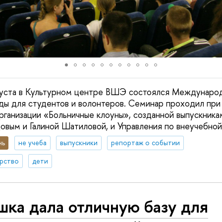
вгуста в Культурном центре ВШЭ состоялся Междунаро
ды для студентов и волонтеров. Семинар проходил пр
ганизации «Больничные клоуны», созданной выпускника
вым и Галиной Шатиловой, и Управления по внеучебно
нь
не учеба
выпускники
репортаж о событии
рство
дети
ка дала отличную базу для