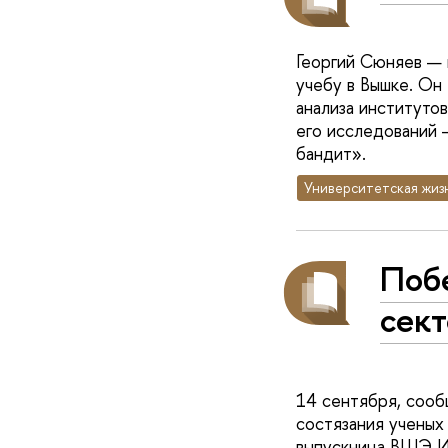
Георгий Сюняев — 
учебу в Вышке. Он
анализа институтов
его исследований 
бандит».
Университетская жиз
Поб
сек
14 сентября, сооб
состязания ученых
выпускница ВШЭ Ир