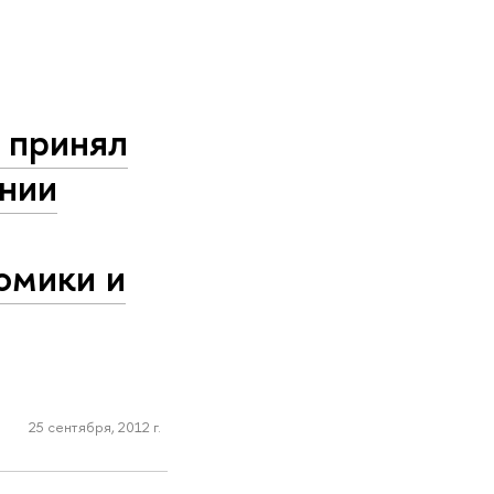
 принял
онии
омики и
25 сентября, 2012 г.