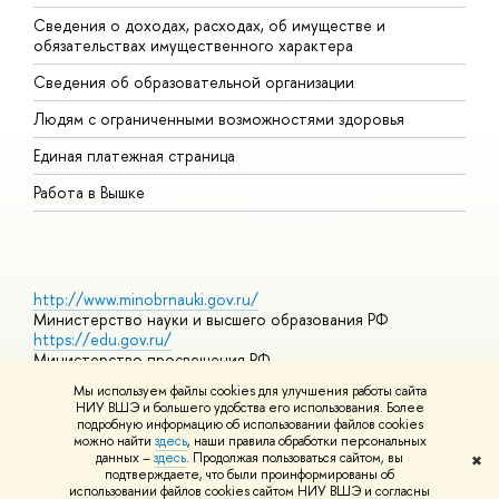
Сведения о доходах, расходах, об имуществе и
Б
обязательствах имущественного характера
О
Сведения об образовательной организации
О
Людям с ограниченными возможностями здоровья
Единая платежная страница
Работа в Вышке
http://www.minobrnauki.gov.ru/
Министерство науки и высшего образования РФ
https://edu.gov.ru/
Министерство просвещения РФ
https://elearning.hse.ru/mooc
Мы используем файлы cookies для улучшения работы сайта
Массовые открытые онлайн-курсы
НИУ ВШЭ и большего удобства его использования. Более
подробную информацию об использовании файлов cookies
можно найти
здесь
, наши правила обработки персональных
данных –
здесь
. Продолжая пользоваться сайтом, вы
✖
© НИУ ВШЭ 1993–2026
Адреса и контакты
Условия
подтверждаете, что были проинформированы об
использования материалов
Политика конфиденциальности
Карта
использовании файлов cookies сайтом НИУ ВШЭ и согласны