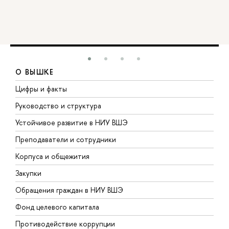
О ВЫШКЕ
Цифры и факты
Л
Руководство и структура
Д
Устойчивое развитие в НИУ ВШЭ
О
Преподаватели и сотрудники
П
Корпуса и общежития
В
Закупки
П
Обращения граждан в НИУ ВШЭ
А
Фонд целевого капитала
Д
Противодействие коррупции
Ц