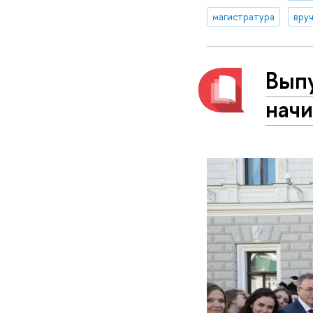
магистратура
вру
Вып
начи