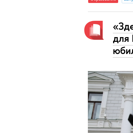
«Зде
для
юби