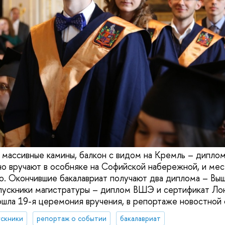
 массивные камины, балкон с видом на Кремль – дипло
 вручают в особняке на Софийской набережной, и мес
о. Окончившие бакалавриат получают два диплома – Вы
ыпускники магистратуры – диплом ВШЭ и сертификат Л
ошла 19-я церемония вручения, в репортаже новостной 
ускники
репортаж о событии
бакалавриат