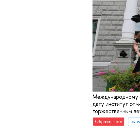
Международному и
дату институт отм
торжественным ве
Образование
вып