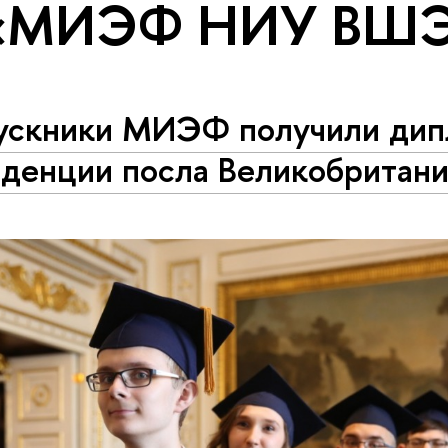
 «МИЭФ НИУ ВШ
ускники МИЭФ получили дип
иденции посла Великобритан