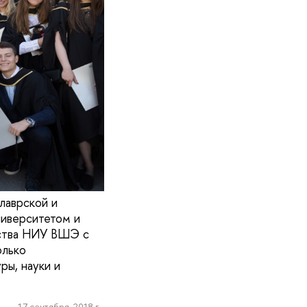
лаврской и
ниверситетом и
ества НИУ ВШЭ с
олько
ры, науки и
17 сентября, 2018 г.