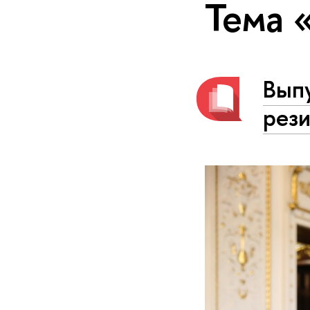
Тема
Вып
рез