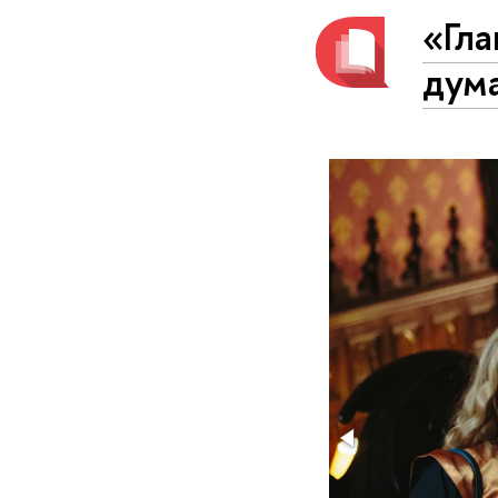
«Гла
дум