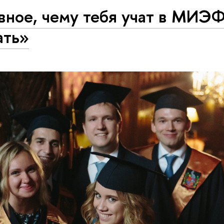
вное, чему тебя учат в МИЭ
ать»