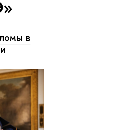
Э»
ломы в
ии