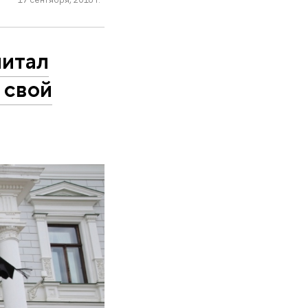
питал
 свой