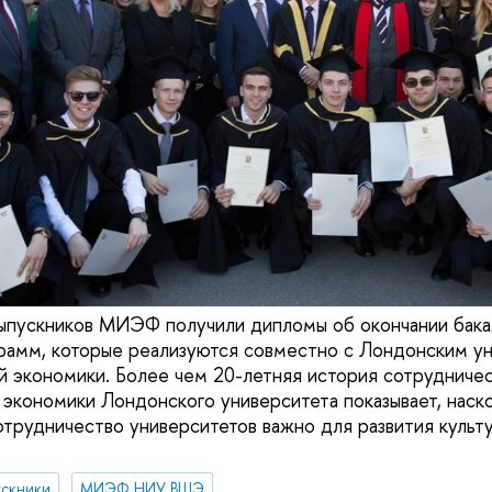
ыпускников МИЭФ получили дипломы об окончании бака
рамм, которые реализуются совместно с Лондонским у
й экономики. Более чем 20-летняя история сотруднич
экономики Лондонского университета показывает, наск
рудничество университетов важно для развития культу
ускники
МИЭФ НИУ ВШЭ