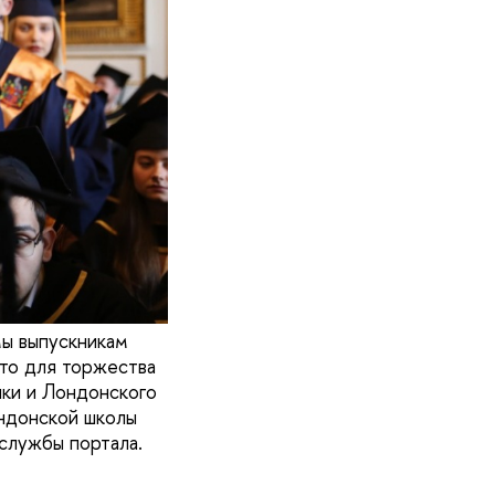
мы выпускникам
то для торжества
шки и Лондонского
ондонской школы
службы портала.