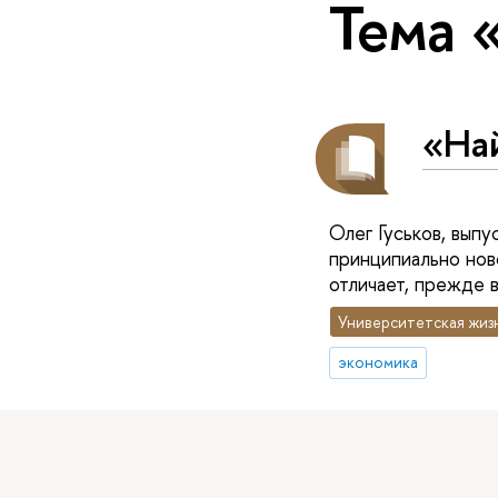
Тема 
«Най
Олег Гуськов, вып
принципиально ново
отличает, прежде в
Университетская жиз
экономика