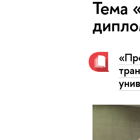
Тема 
дипло
«Пр
тран
уни