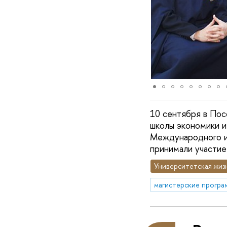
10 сентября в По
школы экономики и
Международного ин
принимали участие
Университетская жиз
магистерские програ