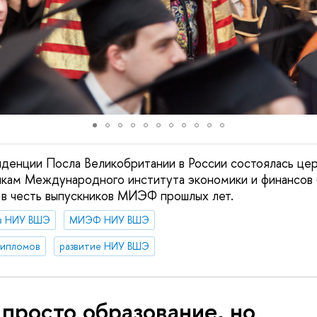
иденции Посла Великобритании в России состоялась це
икам Международного института экономики и финанс
 в честь выпускников МИЭФ прошлых лет.
 в НИУ ВШЭ
МИЭФ НИУ ВШЭ
дипломов
развитие НИУ ВШЭ
просто образование, но