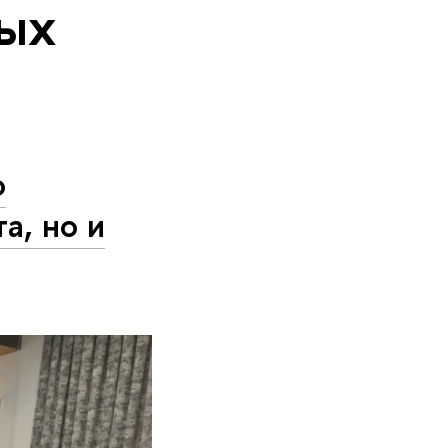
ых
о
а, но и