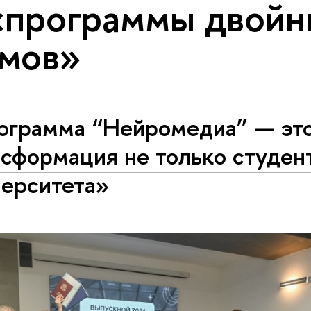
«программы двойн
мов»
ограмма “Нейромедиа” — эт
сформация не только студент
верситета»