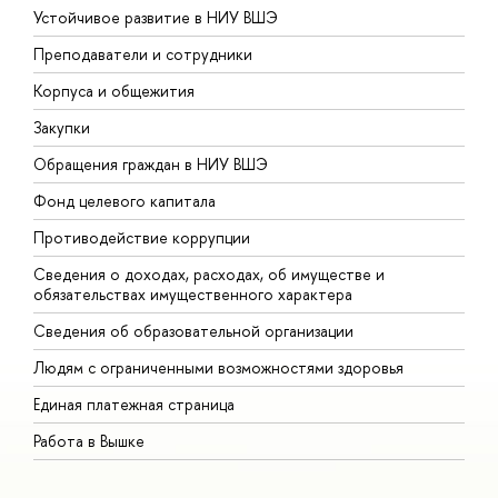
Устойчивое развитие в НИУ ВШЭ
О
Преподаватели и сотрудники
П
Корпуса и общежития
В
Закупки
П
Обращения граждан в НИУ ВШЭ
А
Фонд целевого капитала
Д
Противодействие коррупции
Ц
Сведения о доходах, расходах, об имуществе и
Б
обязательствах имущественного характера
О
Сведения об образовательной организации
О
Людям с ограниченными возможностями здоровья
Единая платежная страница
Работа в Вышке