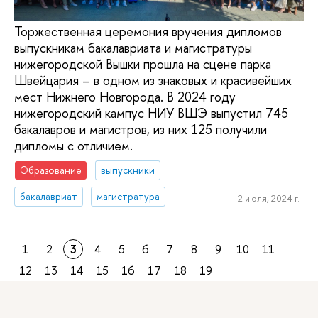
Торжественная церемония вручения дипломов
выпускникам бакалавриата и магистратуры
нижегородской Вышки прошла на сцене парка
Швейцария – в одном из знаковых и красивейших
мест Нижнего Новгорода. В 2024 году
нижегородский кампус НИУ ВШЭ выпустил 745
бакалавров и магистров, из них 125 получили
дипломы с отличием.
Образование
выпускники
бакалавриат
магистратура
2 июля, 2024 г.
1
2
3
4
5
6
7
8
9
10
11
12
13
14
15
16
17
18
19