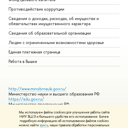
Противодействие коррупции
Ц
Сведения о доходах, расходах, об имуществе и
Б
обязательствах имущественного характера
О
Сведения об образовательной организации
О
Людям с ограниченными возможностями здоровья
Единая платежная страница
Работа в Вышке
http://www.minobrnauki.gov.ru/
Министерство науки и высшего образования РФ
https://edu.gov.ru/
Министерство просвещения РФ
https://elearning.hse.ru/mooc
Мы используем файлы cookies для улучшения работы сайта
Массовые открытые онлайн-курсы
НИУ ВШЭ и большего удобства его использования. Более
подробную информацию об использовании файлов cookies
можно найти
здесь
, наши правила обработки персональных