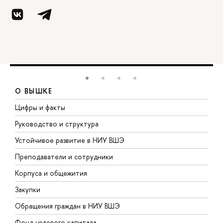
О ВЫШКЕ
Цифры и факты
Л
Руководство и структура
Д
Устойчивое развитие в НИУ ВШЭ
О
Преподаватели и сотрудники
П
Корпуса и общежития
В
Закупки
П
Обращения граждан в НИУ ВШЭ
А
Фонд целевого капитала
Д