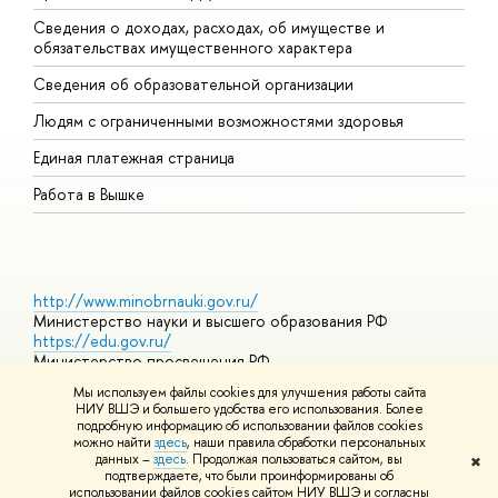
Сведения о доходах, расходах, об имуществе и
Б
обязательствах имущественного характера
О
Сведения об образовательной организации
О
Людям с ограниченными возможностями здоровья
Единая платежная страница
Работа в Вышке
http://www.minobrnauki.gov.ru/
Министерство науки и высшего образования РФ
https://edu.gov.ru/
Министерство просвещения РФ
https://elearning.hse.ru/mooc
Мы используем файлы cookies для улучшения работы сайта
Массовые открытые онлайн-курсы
НИУ ВШЭ и большего удобства его использования. Более
подробную информацию об использовании файлов cookies
можно найти
здесь
, наши правила обработки персональных
данных –
здесь
. Продолжая пользоваться сайтом, вы
✖
© НИУ ВШЭ 1993–2026
Адреса и контакты
Условия
подтверждаете, что были проинформированы об
использования материалов
Политика конфиденциальности
Карта
использовании файлов cookies сайтом НИУ ВШЭ и согласны