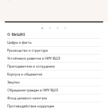
О ВЫШКЕ
Цифры и факты
Л
Руководство и структура
Д
Устойчивое развитие в НИУ ВШЭ
О
Преподаватели и сотрудники
П
Корпуса и общежития
В
Закупки
П
Обращения граждан в НИУ ВШЭ
А
Фонд целевого капитала
Д
Противодействие коррупции
Ц