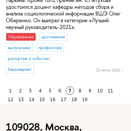
Ларкина. Кроме того, премии им. В.Петухова
удостоился доцент кафедры методов сбора и
анализа социологической информации ВШЭ Олег
Оберемко. Он выиграл в категории «Лучший
научный руководитель-2021».
Образование
достижения
выпускники
профессора
репортаж о событии
бакалавриат
21 июля, 2021 г.
1
2
3
4
5
6
7
8
9
10
11
12
13
14
15
16
17
18
19
109028, Москва,