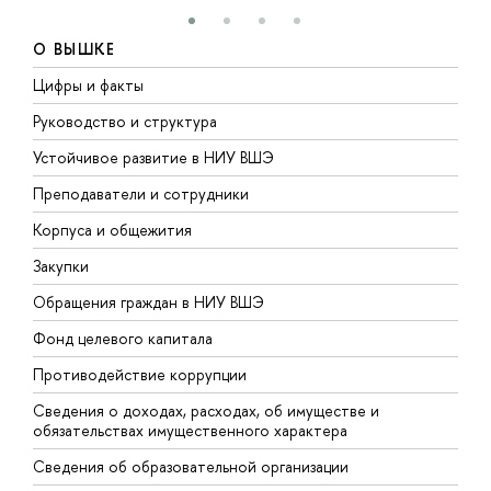
О ВЫШКЕ
Цифры и факты
Л
Руководство и структура
Д
Устойчивое развитие в НИУ ВШЭ
О
Преподаватели и сотрудники
П
Корпуса и общежития
В
Закупки
П
Обращения граждан в НИУ ВШЭ
А
Фонд целевого капитала
Д
Противодействие коррупции
Ц
Сведения о доходах, расходах, об имуществе и
Б
обязательствах имущественного характера
О
Сведения об образовательной организации
О