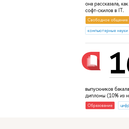
она рассказала, ка
софт-скилов в IT.
Свободное общение
компьютерные науки
1
выпускников бакал
дипломы (10% из н
Образование
цифр