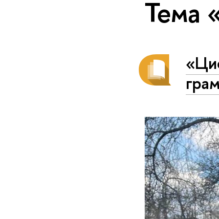
Тема 
«Ци
гра