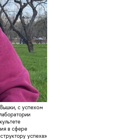
 Вышки, с успехом
 лаборатории
культете
ия в сфере
нструктору успеха»