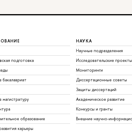
ЗОВАНИЕ
НАУКА
Научные подразделения
вская подготовка
Исследовательские проекты
иады
Мониторинги
в бакалавриат
Диссертационные советы
Защиты диссертаций
в магистратуру
Академическое развитие
нтура
Конкурсы и гранты
ительное образование
Внешние научно-информаци
развития карьеры