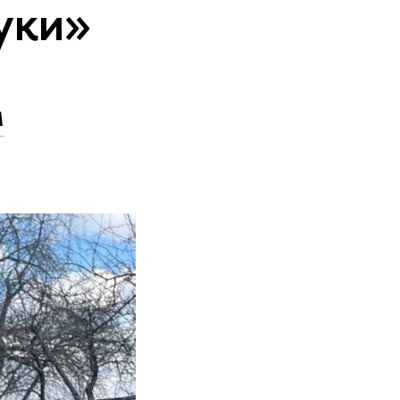
уки»
м