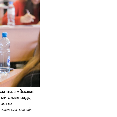
скников «Высшая
ений олимпиады,
ностях
а компьютерной