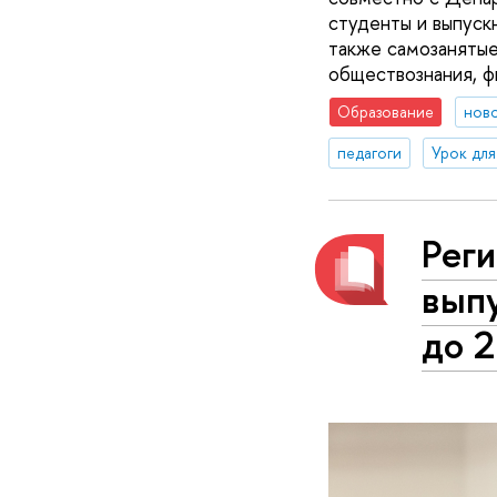
студенты и выпускн
также самозанятые
обществознания, ф
Образование
нов
педагоги
Урок для
Реги
вып
до 