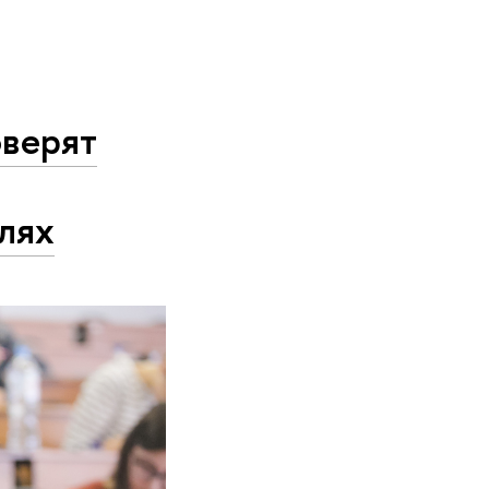
оверят
слях