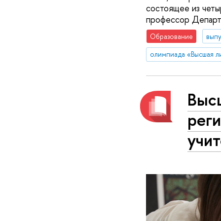
состоящее из четы
профессор Департ
Образование
вып
олимпиада «Высшая л
Выс
реги
учи