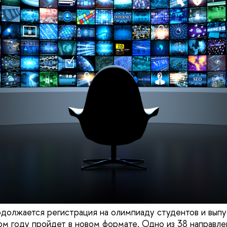
должается регистрация на олимпиаду студентов и выпу
этом году пройдет в новом формате. Одно из 38 направл