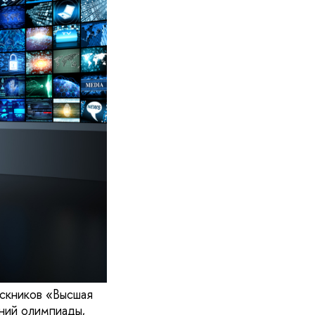
скников «Высшая
ений олимпиады,