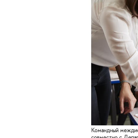
Командный междисц
совместно с Депар