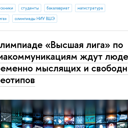
ускники
студенты
бакалавриат
магистратура
ига»
олимпиады НИУ ВШЭ
олимпиаде «Высшая лига» по
иакоммуникациям ждут люд
ременно мыслящих и свободн
реотипов