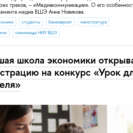
рех треков, – «Медиакоммуникации». О его особенност
амента медиа ВШЭ Анна Новикова.
ускники
студенты
бакалавриат
магистратура
ига»
олимпиады НИУ ВШЭ
шая школа экономики открыв
страцию на конкурс «Урок д
теля»