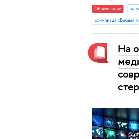
Образование
вып
олимпиада «Высшая л
На 
мед
сов
сте