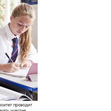
рситет проводит
инять участие