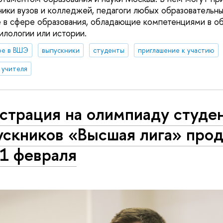
ики вузов и колледжей, педагоги любых образовательных
 в сфере образования, обладающие компетенциями в о
илологии или истории.
ое в ВШЭ
выпускники
студенты
приглашение к участию
 учителя
страция на олимпиаду студе
ускников «Высшая лига» про
21 февраля