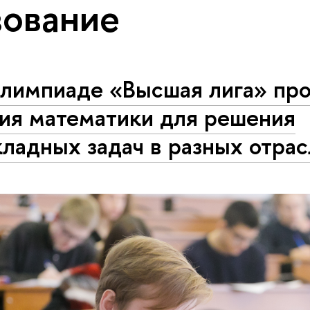
ование
олимпиаде «Высшая лига» пр
ния математики для решения
ладных задач в разных отра