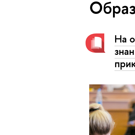
Образ
На 
зна
прик