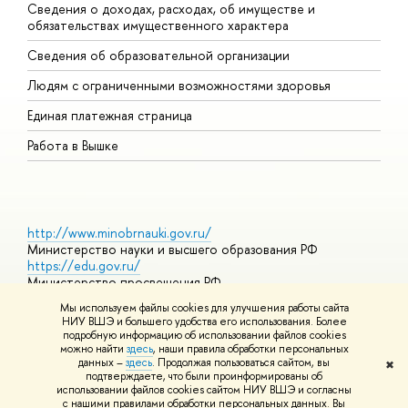
Сведения о доходах, расходах, об имуществе и
Б
обязательствах имущественного характера
О
Сведения об образовательной организации
О
Людям с ограниченными возможностями здоровья
Единая платежная страница
Работа в Вышке
http://www.minobrnauki.gov.ru/
Министерство науки и высшего образования РФ
https://edu.gov.ru/
Министерство просвещения РФ
https://elearning.hse.ru/mooc
Мы используем файлы cookies для улучшения работы сайта
Массовые открытые онлайн-курсы
НИУ ВШЭ и большего удобства его использования. Более
подробную информацию об использовании файлов cookies
можно найти
здесь
, наши правила обработки персональных
данных –
здесь
. Продолжая пользоваться сайтом, вы
✖
© НИУ ВШЭ 1993–2026
Адреса и контакты
Условия
подтверждаете, что были проинформированы об
использования материалов
Политика конфиденциальности
Карта
использовании файлов cookies сайтом НИУ ВШЭ и согласны
сайта
с нашими правилами обработки персональных данных. Вы