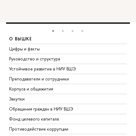
О ВЫШКЕ
Цифры и факты
Л
Руководство и структура
Д
Устойчивое развитие в НИУ ВШЭ
О
Преподаватели и сотрудники
П
Корпуса и общежития
В
Закупки
П
Обращения граждан в НИУ ВШЭ
А
Фонд целевого капитала
Д
Противодействие коррупции
Ц