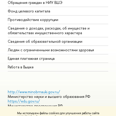
Обращения граждан в НИУ ВШЭ
А
Фонд целевого капитала
Д
Противодействие коррупции
Ц
Сведения о доходах, расходах, об имуществе и
Б
обязательствах имущественного характера
О
Сведения об образовательной организации
О
Людям с ограниченными возможностями здоровья
Единая платежная страница
Работа в Вышке
http://www.minobrnauki.gov.ru/
Министерство науки и высшего образования РФ
https://edu.gov.ru/
Министерство просвещения РФ
https://elearning.hse.ru/mooc
Мы используем файлы cookies для улучшения работы сайта
Массовые открытые онлайн-курсы