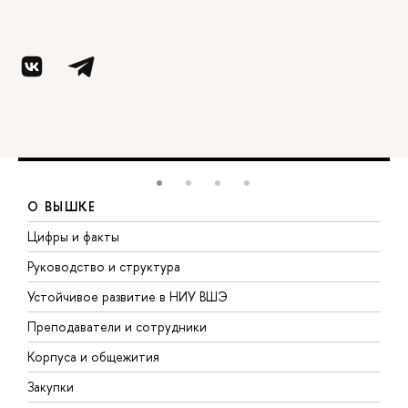
О ВЫШКЕ
Цифры и факты
Л
Руководство и структура
Д
Устойчивое развитие в НИУ ВШЭ
О
Преподаватели и сотрудники
П
Корпуса и общежития
В
Закупки
П