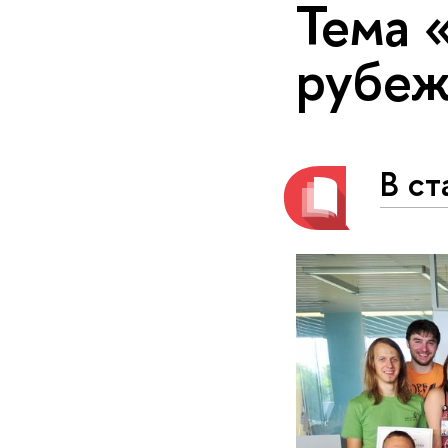
Тема 
рубе
В ст