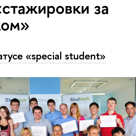
«стажировки за
жом»
атусе «special student»