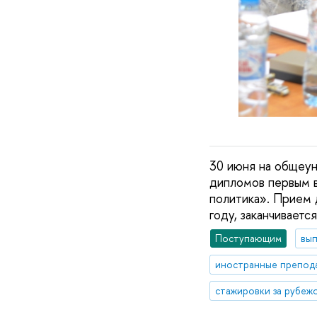
30 июня на общеу
дипломов первым в
политика». Прием 
году, заканчиваетс
Поступающим
вып
стажировки за рубеж