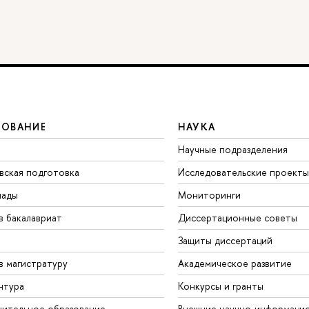
ЗОВАНИЕ
НАУКА
Научные подразделения
вская подготовка
Исследовательские проекты
иады
Мониторинги
в бакалавриат
Диссертационные советы
Защиты диссертаций
в магистратуру
Академическое развитие
нтура
Конкурсы и гранты
ительное образование
Внешние научно-информаци