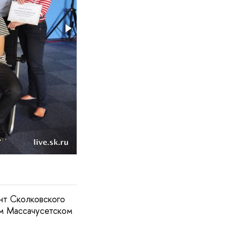
нт Сколковского
ом Массачусетском