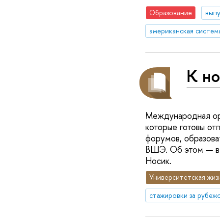
Образование
вып
американская систем
К н
Международная орг
которые готовы отп
форумов, образова
ВШЭ. Об этом — в
Носик.
Университетская жиз
стажировки за рубеж