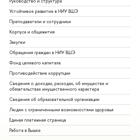
Руководство и структура
Д
Устойчивое развитие в НИУ ВШЭ
О
Преподаватели и сотрудники
П
Корпуса и общежития
В
Закупки
П
Обращения граждан в НИУ ВШЭ
А
Фонд целевого капитала
Д
Противодействие коррупции
Ц
Сведения о доходах, расходах, об имуществе и
Б
обязательствах имущественного характера
О
Сведения об образовательной организации
О
Людям с ограниченными возможностями здоровья
Единая платежная страница
Работа в Вышке