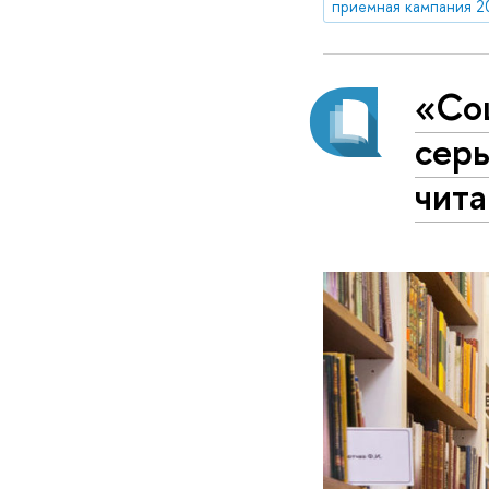
приемная кампания 2
«Со
сер
чит