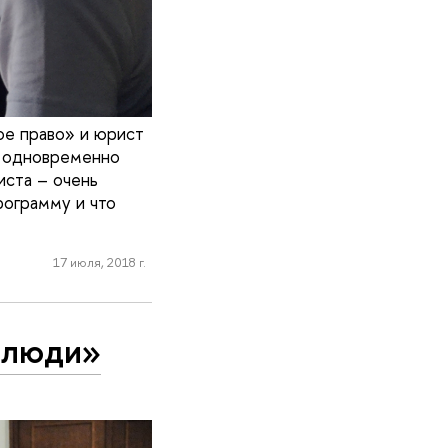
ое право» и юрист
я одновременно
иста – очень
рограмму и что
17 июля, 2018 г.
 люди»