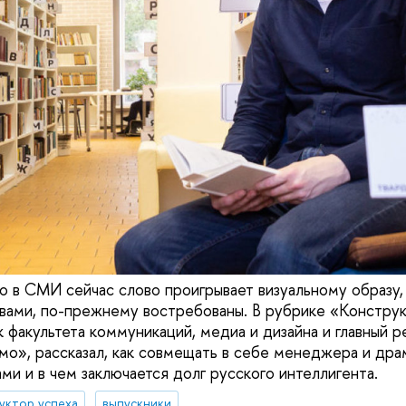
то в СМИ сейчас слово проигрывает визуальному образу
вами, по-прежнему востребованы. В рубрике «Констру
 факультета коммуникаций, медиа и дизайна и главный р
мо», рассказал, как совмещать в себе менеджера и драм
ми и в чем заключается долг русского интеллигента.
уктор успеха
выпускники