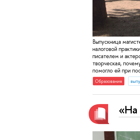
Выпускница магист
налоговой практик
писателем и актер
творческая, почем
помогло ей при по
Образование
вып
«На