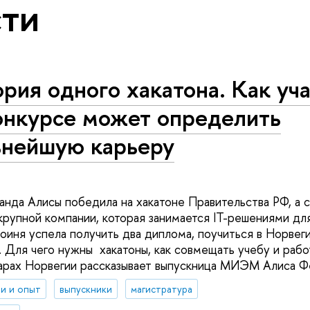
ти
рия одного хакатона. Как уча
онкурсе может определить
ьнейшую карьеру
манда Алисы победила на хакатоне Правительства РФ, а 
крупной компании, которая занимается IT-решениями для
оиня успела получить два диплома, поучиться в Норвеги
 Для чего нужны хакатоны, как совмещать учебу и работ
арах Норвегии рассказывает выпускница МИЭМ Алиса Ф
и и опыт
выпускники
магистратура