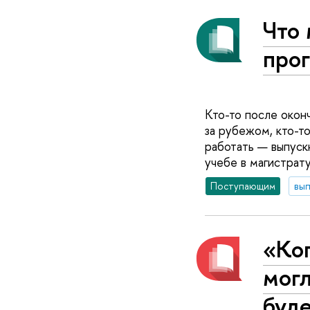
Что 
про
Кто-то после окон
за рубежом, кто-т
работать — выпуск
учебе в магистрат
Поступающим
вып
«Ког
могл
буд