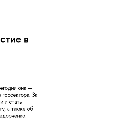
стие в
сегодня она —
 госсектора. За
и и стать
у, а также об
едорченко.