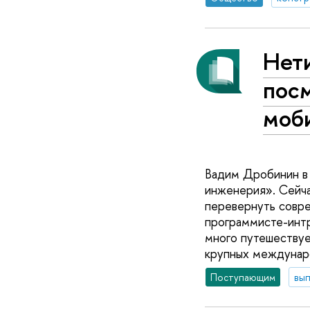
Нет
посм
моб
Вадим Дробинин в
инженерия». Сейча
перевернуть совре
программисте-интр
много путешествует
крупных междунар
Поступающим
вып