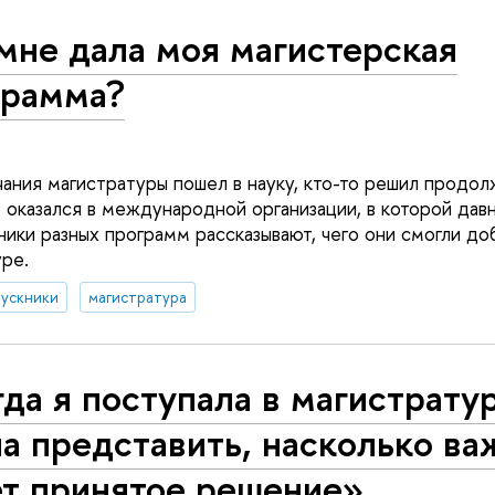
мне дала моя магистерская
грамма?
чания магистратуры пошел в науку, кто-то решил продо
о оказался в международной организации, в которой дав
ники разных программ рассказывают, чего они смогли до
уре.
ускники
магистратура
да я поступала в магистратур
а представить, насколько в
ет принятое решение»