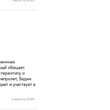
раммная
орый обещает
стереотипу о
напролет, Вадим
ает и участвует в
1 августа, 2018 г.