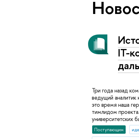
Новос
Исто
IT-к
дал
Три года назад ко
ведущий аналитик 
это время наша гер
тимлидом проекта.
университетских б
Поступающим
иде