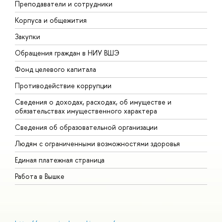
Преподаватели и сотрудники
П
Корпуса и общежития
В
Закупки
П
Обращения граждан в НИУ ВШЭ
А
Фонд целевого капитала
Д
Противодействие коррупции
Ц
Сведения о доходах, расходах, об имуществе и
Б
обязательствах имущественного характера
О
Сведения об образовательной организации
О
Людям с ограниченными возможностями здоровья
Единая платежная страница
Работа в Вышке