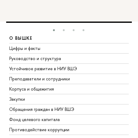
О ВЫШКЕ
Цифры и факты
Л
Руководство и структура
Д
Устойчивое развитие в НИУ ВШЭ
О
Преподаватели и сотрудники
П
Корпуса и общежития
В
Закупки
П
Обращения граждан в НИУ ВШЭ
А
Фонд целевого капитала
Д
Противодействие коррупции
Ц