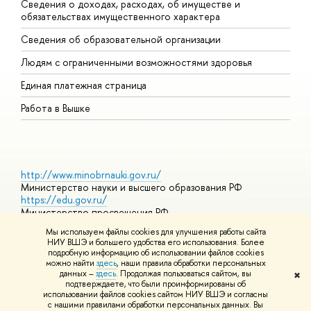
Сведения о доходах, расходах, об имуществе и
Б
обязательствах имущественного характера
О
Сведения об образовательной организации
О
Людям с ограниченными возможностями здоровья
Единая платежная страница
Работа в Вышке
http://www.minobrnauki.gov.ru/
Министерство науки и высшего образования РФ
https://edu.gov.ru/
Министерство просвещения РФ
https://elearning.hse.ru/mooc
Мы используем файлы cookies для улучшения работы сайта
Массовые открытые онлайн-курсы
НИУ ВШЭ и большего удобства его использования. Более
подробную информацию об использовании файлов cookies
можно найти
здесь
, наши правила обработки персональных
данных –
здесь
. Продолжая пользоваться сайтом, вы
✖
© НИУ ВШЭ 1993–2026
Адреса и контакты
Условия
подтверждаете, что были проинформированы об
использования материалов
Политика конфиденциальности
Карта
использовании файлов cookies сайтом НИУ ВШЭ и согласны
сайта
с нашими правилами обработки персональных данных. Вы