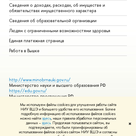
Сведения о доходах, расходах, об имуществе и
Б
обязательствах имущественного характера
О
Сведения об образовательной организации
О
Людям с ограниченными возможностями здоровья
Единая платежная страница
Работа в Вышке
http://www.minobrnauki.gov.ru/
Министерство науки и высшего образования РФ
https://edu.gov.ru/
Министерство просвещения РФ
https://elearning.hse.ru/mooc
Мы используем файлы cookies для улучшения работы сайта
Массовые открытые онлайн-курсы
НИУ ВШЭ и большего удобства его использования. Более
подробную информацию об использовании файлов cookies
можно найти
здесь
, наши правила обработки персональных
данных –
здесь
. Продолжая пользоваться сайтом, вы
✖
© НИУ ВШЭ 1993–2026
Адреса и контакты
Условия
подтверждаете, что были проинформированы об
использования материалов
Политика конфиденциальности
Карта
использовании файлов cookies сайтом НИУ ВШЭ и согласны
сайта