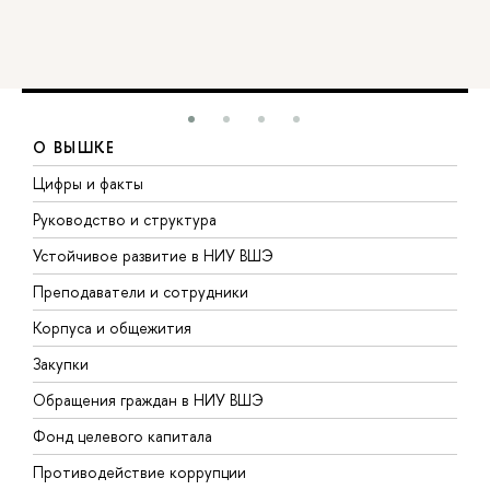
О ВЫШКЕ
Цифры и факты
Л
Руководство и структура
Д
Устойчивое развитие в НИУ ВШЭ
О
Преподаватели и сотрудники
П
Корпуса и общежития
В
Закупки
П
Обращения граждан в НИУ ВШЭ
А
Фонд целевого капитала
Д
Противодействие коррупции
Ц