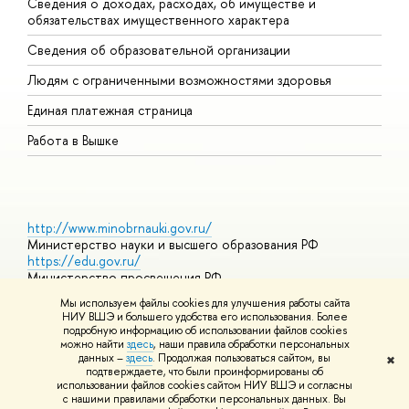
Сведения о доходах, расходах, об имуществе и
Б
обязательствах имущественного характера
О
Сведения об образовательной организации
О
Людям с ограниченными возможностями здоровья
Единая платежная страница
Работа в Вышке
http://www.minobrnauki.gov.ru/
Министерство науки и высшего образования РФ
https://edu.gov.ru/
Министерство просвещения РФ
https://elearning.hse.ru/mooc
Мы используем файлы cookies для улучшения работы сайта
Массовые открытые онлайн-курсы
НИУ ВШЭ и большего удобства его использования. Более
подробную информацию об использовании файлов cookies
можно найти
здесь
, наши правила обработки персональных
данных –
здесь
. Продолжая пользоваться сайтом, вы
✖
© НИУ ВШЭ 1993–2026
Адреса и контакты
Условия
подтверждаете, что были проинформированы об
использования материалов
Политика конфиденциальности
Карта
использовании файлов cookies сайтом НИУ ВШЭ и согласны
сайта
с нашими правилами обработки персональных данных. Вы
Шрифты HSE Sans и HSE Slab разработаны в
Школе дизайна НИУ