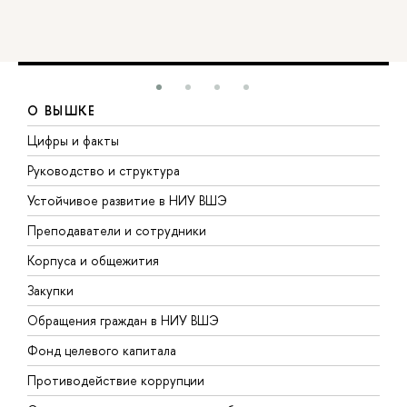
О ВЫШКЕ
Цифры и факты
Л
Руководство и структура
Д
Устойчивое развитие в НИУ ВШЭ
О
Преподаватели и сотрудники
П
Корпуса и общежития
В
Закупки
П
Обращения граждан в НИУ ВШЭ
А
Фонд целевого капитала
Д
Противодействие коррупции
Ц