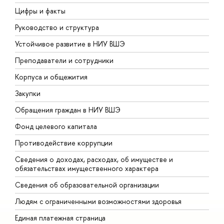
Цифры и факты
Л
Руководство и структура
Д
Устойчивое развитие в НИУ ВШЭ
О
Преподаватели и сотрудники
П
Корпуса и общежития
В
Закупки
П
Обращения граждан в НИУ ВШЭ
А
Фонд целевого капитала
Д
Противодействие коррупции
Ц
Сведения о доходах, расходах, об имуществе и
Б
обязательствах имущественного характера
О
Сведения об образовательной организации
О
Людям с ограниченными возможностями здоровья
Единая платежная страница