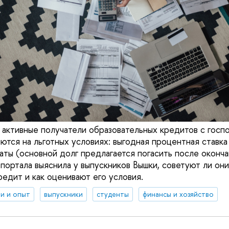
активные получатели образовательных кредитов с госп
ются на льготных условиях: выгодная процентная ставка
ты (основной долг предлагается погасить после окончан
портала выяснила у выпускников Вышки, советуют ли они
редит и как оценивают его условия.
и и опыт
выпускники
студенты
финансы и хозяйство