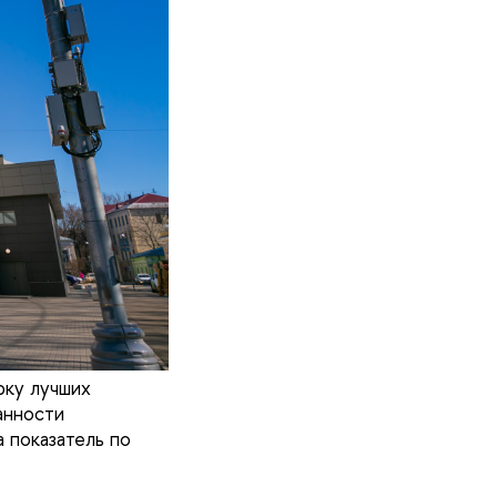
рку лучших
анности
 показатель по