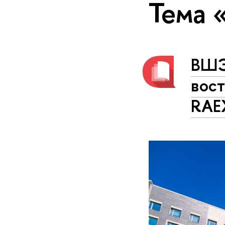
Тема 
ВШЭ
вос
RAE