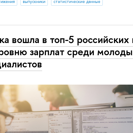
тижения
выпускники
статистические данные
а вошла в топ-5 российских 
ровню зарплат среди молодых
циалистов