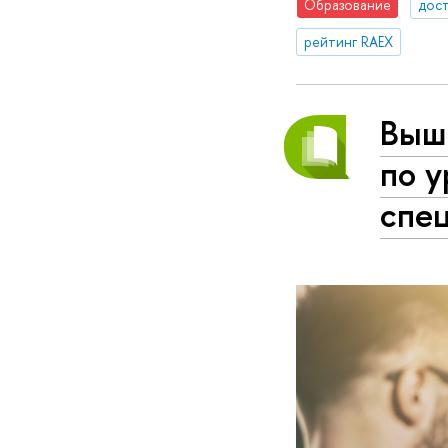
Образование
дос
рейтинг RAEX
Вышк
по у
спе