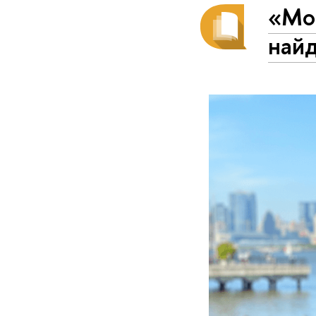
«Мос
найд