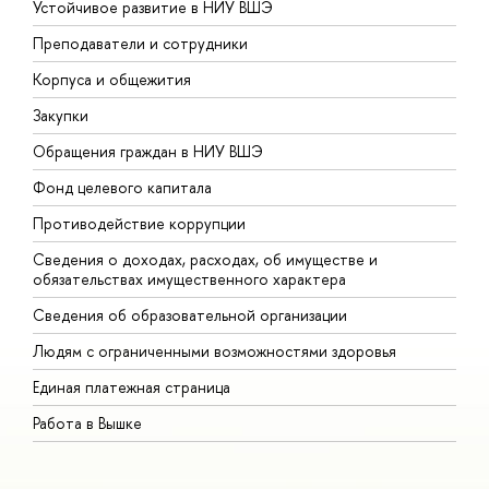
Устойчивое развитие в НИУ ВШЭ
О
Преподаватели и сотрудники
П
Корпуса и общежития
В
Закупки
П
Обращения граждан в НИУ ВШЭ
А
Фонд целевого капитала
Д
Противодействие коррупции
Ц
Сведения о доходах, расходах, об имуществе и
Б
обязательствах имущественного характера
О
Сведения об образовательной организации
О
Людям с ограниченными возможностями здоровья
Единая платежная страница
Работа в Вышке