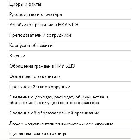
Цифры и факты
Л
Руководство и структура
Д
Устойчивое развитие в НИУ ВШЭ
О
Преподаватели и сотрудники
П
Корпуса и общежития
В
Закупки
П
Обращения граждан в НИУ ВШЭ
А
Фонд целевого капитала
Д
Противодействие коррупции
Ц
Сведения о доходах, расходах, об имуществе и
Б
обязательствах имущественного характера
О
Сведения об образовательной организации
О
Людям с ограниченными возможностями здоровья
Единая платежная страница