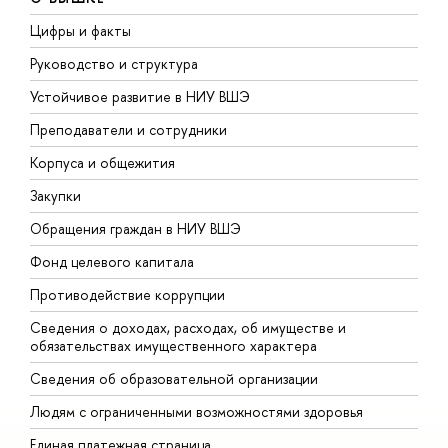
Цифры и факты
Л
Руководство и структура
Д
Устойчивое развитие в НИУ ВШЭ
О
Преподаватели и сотрудники
П
Корпуса и общежития
В
Закупки
П
Обращения граждан в НИУ ВШЭ
А
Фонд целевого капитала
Д
Противодействие коррупции
Ц
Сведения о доходах, расходах, об имуществе и
Б
обязательствах имущественного характера
О
Сведения об образовательной организации
О
Людям с ограниченными возможностями здоровья
Единая платежная страница