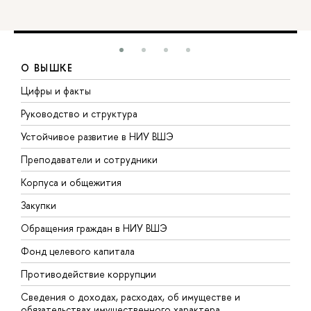
О ВЫШКЕ
Цифры и факты
Л
Руководство и структура
Д
Устойчивое развитие в НИУ ВШЭ
О
Преподаватели и сотрудники
П
Корпуса и общежития
В
Закупки
П
Обращения граждан в НИУ ВШЭ
А
Фонд целевого капитала
Д
Противодействие коррупции
Ц
Сведения о доходах, расходах, об имуществе и
Б
обязательствах имущественного характера