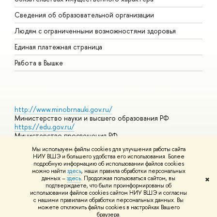
О
Сведения об образовательной организации
О
Людям с ограниченными возможностями здоровья
Единая платежная страница
Работа в Вышке
http://www.minobrnauki.gov.ru/
Министерство науки и высшего образования РФ
https://edu.gov.ru/
Министерство просвещения РФ
https://elearning.hse.ru/mooc
Мы используем файлы cookies для улучшения работы сайта
Массовые открытые онлайн-курсы
НИУ ВШЭ и большего удобства его использования. Более
подробную информацию об использовании файлов cookies
можно найти
здесь
, наши правила обработки персональных
данных –
здесь
. Продолжая пользоваться сайтом, вы
✖
© НИУ ВШЭ 1993–2026
Адреса и контакты
Условия
подтверждаете, что были проинформированы об
использования материалов
Политика конфиденциальности
Карта
использовании файлов cookies сайтом НИУ ВШЭ и согласны
сайта
с нашими правилами обработки персональных данных. Вы
Шрифты HSE Sans и HSE Slab разработаны в
Школе дизайна НИУ
можете отключить файлы cookies в настройках Вашего
ВШЭ
браузера.