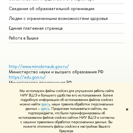
О
Сведения об образовательной организации
О
Людям с ограниченными возможностями здоровья
Единая платежная страница
Работа в Вышке
http://www.minobrnauki.gov.ru/
Министерство науки и высшего образования РФ
https://edu.gov.ru/
Министерство просвещения РФ
https://elearning.hse.ru/mooc
Мы используем файлы cookies для улучшения работы сайта
Массовые открытые онлайн-курсы
НИУ ВШЭ и большего удобства его использования. Более
подробную информацию об использовании файлов cookies
можно найти
здесь
, наши правила обработки персональных
данных –
здесь
. Продолжая пользоваться сайтом, вы
✖
© НИУ ВШЭ 1993–2026
Адреса и контакты
Условия
подтверждаете, что были проинформированы об
использования материалов
Политика конфиденциальности
Карта
использовании файлов cookies сайтом НИУ ВШЭ и согласны
сайта
с нашими правилами обработки персональных данных. Вы
Шрифты HSE Sans и HSE Slab разработаны в
Школе дизайна НИУ
можете отключить файлы cookies в настройках Вашего
ВШЭ
браузера.