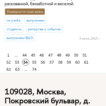
раскованной, беззаботной и веселой.
Университетская жизнь
не учеба
выпускники
студенты
репортаж о событии
выпускники ВШЭ
5 июля, 2013 г.
1
...
44
45
46
47
48
49
50
51
52
53
54
55
56
57
58
59
60
61
62
63
...
74
109028, Москва,
Покровский бульвар, д.