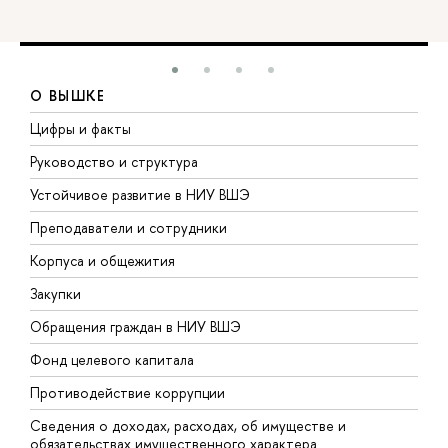
О ВЫШКЕ
Цифры и факты
Л
Руководство и структура
Д
Устойчивое развитие в НИУ ВШЭ
О
Преподаватели и сотрудники
П
Корпуса и общежития
В
Закупки
П
Обращения граждан в НИУ ВШЭ
А
Фонд целевого капитала
Д
Противодействие коррупции
Ц
Сведения о доходах, расходах, об имуществе и
Б
обязательствах имущественного характера