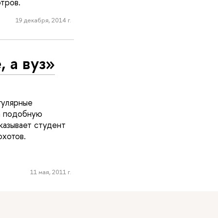
тров.
19 декабря, 2014 г.
 а вуз»
гулярные
а подобную
казывает студент
хотов.
11 мая, 2011 г.