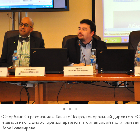
 «Сбербанк Страхование» Ханнес Чопра, генеральный директор «
 и заместитель директора департамента финансовой политики ми
 Вера Балакирева