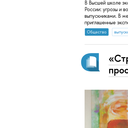
В Высшей школе э
России: угрозы и 
выпускниками. В м
приглашенные эксп
Общество
выпуск
«Стр
прос