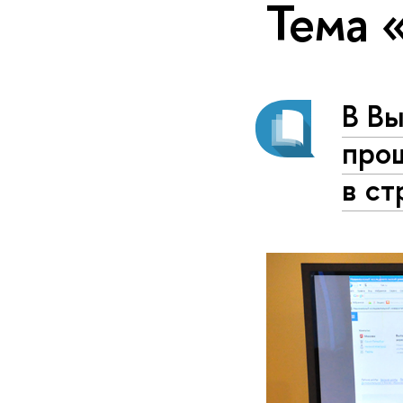
Тема 
В Вы
про
в ст