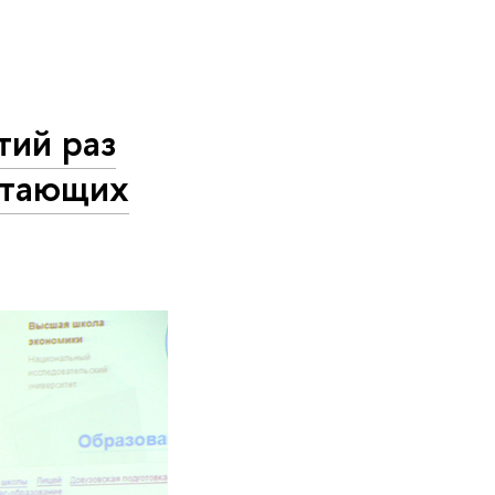
тий раз
отающих