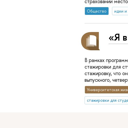
страховании место
Общество
идеи и
«Я в
В рамках программ
стажировки для ст
стажировку, что он
выпускного, четве
Университетская жиз
стажировки для студ