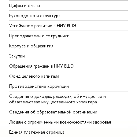
Цифры и факты
Л
Руководство и структура
Д
Устойчивое развитие в НИУ ВШЭ
О
Преподаватели и сотрудники
П
Корпуса и общежития
В
Закупки
П
Обращения граждан в НИУ ВШЭ
А
Фонд целевого капитала
Д
Противодействие коррупции
Ц
Сведения о доходах, расходах, об имуществе и
Б
обязательствах имущественного характера
О
Сведения об образовательной организации
О
Людям с ограниченными возможностями здоровья
Единая платежная страница