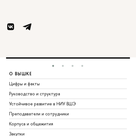
О ВЫШКЕ
Цифры и факты
Л
Руководство и структура
Д
Устойчивое развитие в НИУ ВШЭ
О
Преподаватели и сотрудники
П
Корпуса и общежития
В
Закупки
П