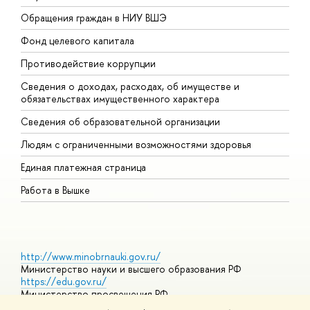
Обращения граждан в НИУ ВШЭ
А
Фонд целевого капитала
Д
Противодействие коррупции
Ц
Сведения о доходах, расходах, об имуществе и
Б
обязательствах имущественного характера
О
Сведения об образовательной организации
О
Людям с ограниченными возможностями здоровья
Единая платежная страница
Работа в Вышке
http://www.minobrnauki.gov.ru/
Министерство науки и высшего образования РФ
https://edu.gov.ru/
Министерство просвещения РФ
https://elearning.hse.ru/mooc