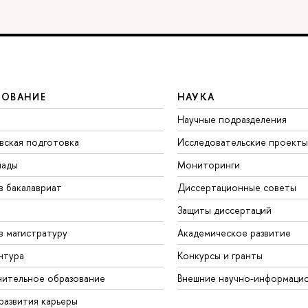
ЗОВАНИЕ
НАУКА
Научные подразделения
вская подготовка
Исследовательские проекты
иады
Мониторинги
в бакалавриат
Диссертационные советы
Защиты диссертаций
в магистратуру
Академическое развитие
нтура
Конкурсы и гранты
ительное образование
Внешние научно-информаци
развития карьеры