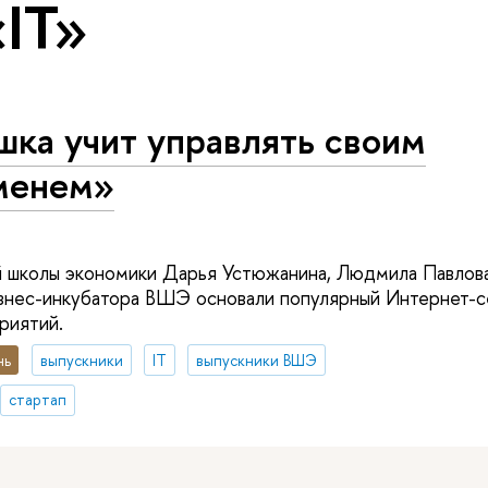
«IT»
шка учит управлять своим
менем»
й школы экономики Дарья Устюжанина, Людмила Павлов
знес-инкубатора ВШЭ основали популярный Интернет-с
риятий.
нь
выпускники
IT
выпускники ВШЭ
стартап