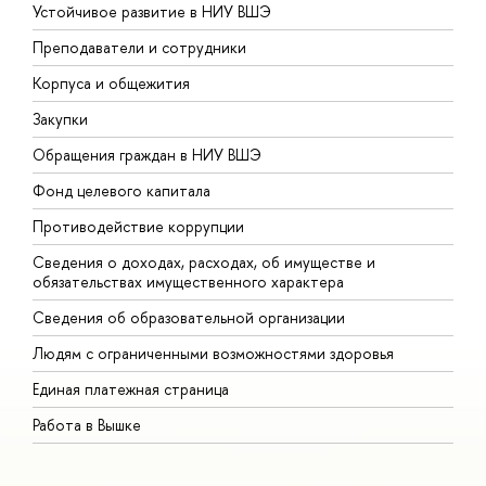
Устойчивое развитие в НИУ ВШЭ
О
Преподаватели и сотрудники
П
Корпуса и общежития
В
Закупки
П
Обращения граждан в НИУ ВШЭ
А
Фонд целевого капитала
Д
Противодействие коррупции
Ц
Сведения о доходах, расходах, об имуществе и
Б
обязательствах имущественного характера
О
Сведения об образовательной организации
О
Людям с ограниченными возможностями здоровья
Единая платежная страница
Работа в Вышке