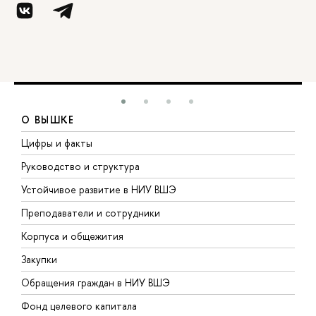
О ВЫШКЕ
Цифры и факты
Л
Руководство и структура
Д
Устойчивое развитие в НИУ ВШЭ
О
Преподаватели и сотрудники
П
Корпуса и общежития
В
Закупки
П
Обращения граждан в НИУ ВШЭ
А
Фонд целевого капитала
Д