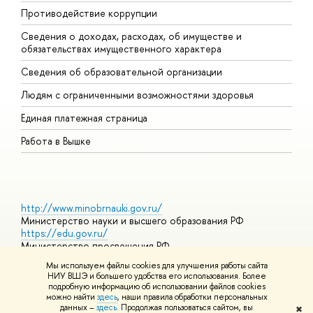
Противодействие коррупции
Ц
Сведения о доходах, расходах, об имуществе и
Б
обязательствах имущественного характера
О
Сведения об образовательной организации
О
Людям с ограниченными возможностями здоровья
Единая платежная страница
Работа в Вышке
http://www.minobrnauki.gov.ru/
Министерство науки и высшего образования РФ
https://edu.gov.ru/
Министерство просвещения РФ
https://elearning.hse.ru/mooc
Мы используем файлы cookies для улучшения работы сайта
Массовые открытые онлайн-курсы
НИУ ВШЭ и большего удобства его использования. Более
подробную информацию об использовании файлов cookies
можно найти
здесь
, наши правила обработки персональных
данных –
здесь
. Продолжая пользоваться сайтом, вы
✖
© НИУ ВШЭ 1993–2026
Адреса и контакты
Условия