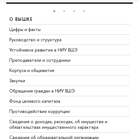
О ВЫШКЕ
Цифры и факты
Л
Руководство и структура
Д
Устойчивое развитие в НИУ ВШЭ
О
Преподаватели и сотрудники
П
Корпуса и общежития
В
Закупки
П
Обращения граждан в НИУ ВШЭ
А
Фонд целевого капитала
Д
Противодействие коррупции
Ц
Сведения о доходах, расходах, об имуществе и
Б
обязательствах имущественного характера
О
Сведения об образовательной организации