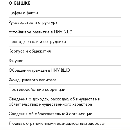
О ВЫШКЕ
Цифры и факты
Л
Руководство и структура
Д
Устойчивое развитие в НИУ ВШЭ
О
Преподаватели и сотрудники
П
Корпуса и общежития
В
Закупки
П
Обращения граждан в НИУ ВШЭ
А
Фонд целевого капитала
Д
Противодействие коррупции
Ц
Сведения о доходах, расходах, об имуществе и
Б
обязательствах имущественного характера
О
Сведения об образовательной организации
О
Людям с ограниченными возможностями здоровья