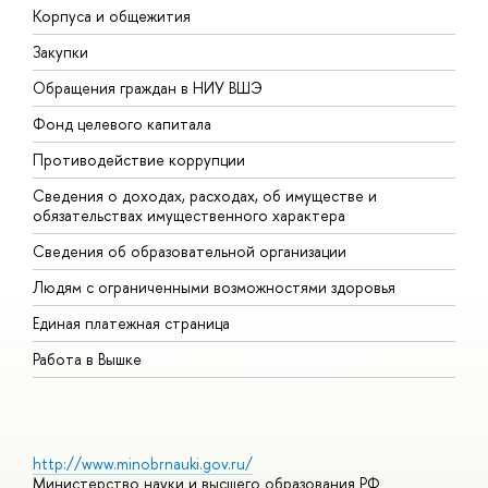
Корпуса и общежития
В
Закупки
П
Обращения граждан в НИУ ВШЭ
А
Фонд целевого капитала
Д
Противодействие коррупции
Ц
Сведения о доходах, расходах, об имуществе и
Б
обязательствах имущественного характера
О
Сведения об образовательной организации
О
Людям с ограниченными возможностями здоровья
Единая платежная страница
Работа в Вышке
http://www.minobrnauki.gov.ru/
Министерство науки и высшего образования РФ