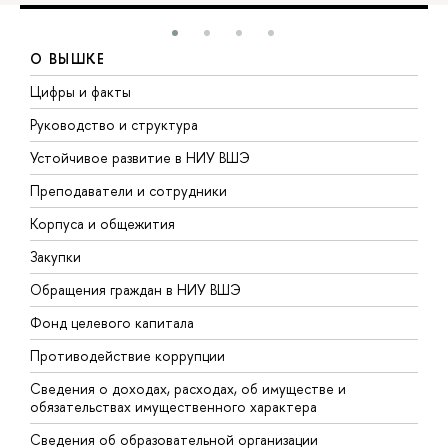
О ВЫШКЕ
Цифры и факты
Л
Руководство и структура
Д
Устойчивое развитие в НИУ ВШЭ
О
Преподаватели и сотрудники
П
Корпуса и общежития
В
Закупки
П
Обращения граждан в НИУ ВШЭ
А
Фонд целевого капитала
Д
Противодействие коррупции
Ц
Сведения о доходах, расходах, об имуществе и
Б
обязательствах имущественного характера
О
Сведения об образовательной организации