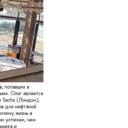
, попавших в
ии». Олег является
 Sachs (Лондон),
ов для нефтяной
почему жизнь в
ым успехам, чем
кинга и