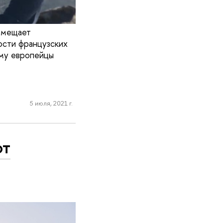
овмещает
ости французских
ему европейцы
5 июля, 2021 г.
от