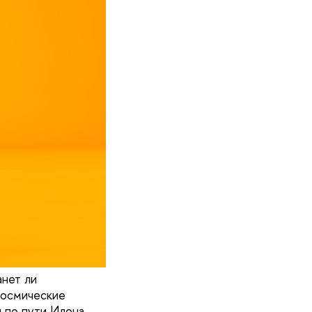
анет ли
космические
 по пути Илона