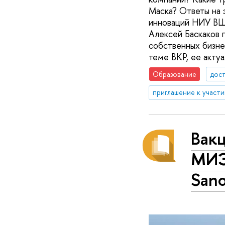
Маска? Ответы на 
инноваций НИУ ВШЭ
Алексей Баскаков 
собственных бизне
теме ВКР, ее актуа
Образование
дос
приглашение к участ
Вакц
МИЭ
Sano