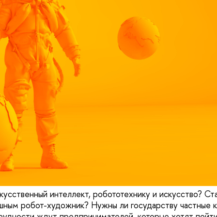
кусственный интеллект, робототехнику и искусство? Ст
шным робот-художник? Нужны ли государству частные 
рудности ждут предпринимателей, которые хотят пойти