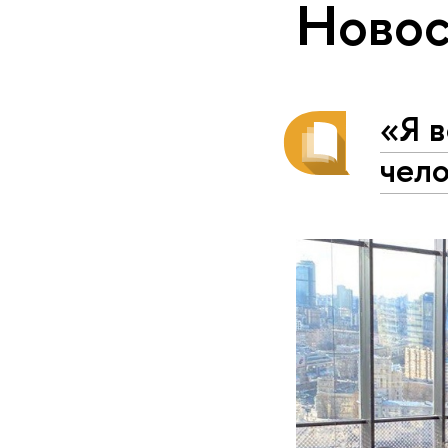
Новос
«Я в
чел