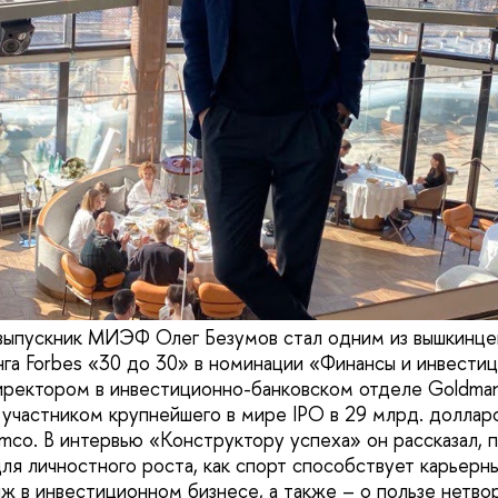
выпускник МИЭФ Олег Безумов стал одним из вышкинцев
га Forbes «30 до 30» в номинации «Финансы и инвестиц
ректором в инвестиционно-банковском отделе Goldman
 участником крупнейшего в мире IPO в 29 млрд. доллар
amco. В интервью «Конструктору успеха» он рассказал, 
ля личностного роста, как спорт способствует карьерн
ж в инвестиционном бизнесе, а также – о пользе нетвор