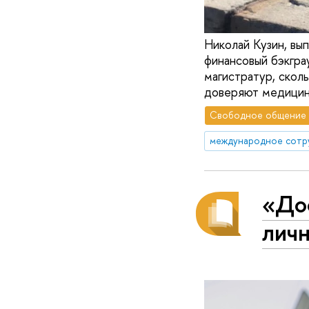
Николай Кузин, вы
финансовый бэкгра
магистратур, скол
доверяют медицинс
Свободное общение
международное сотр
«Дос
личн