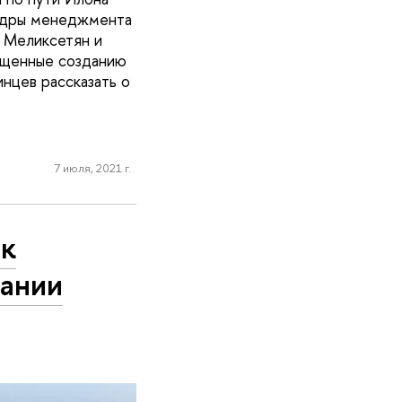
федры менеджмента
 Меликсетян и
ященные созданию
нцев рассказать о
7 июля, 2021 г.
ик
пании