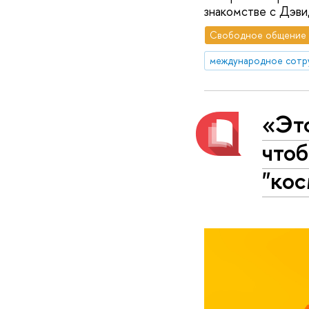
знакомстве с Дэв
Свободное общение
международное сотр
«Это
чтоб
"ко