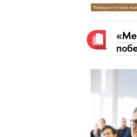
Университетская жиз
«Ме
побе