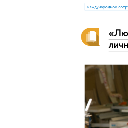
международное сотр
«Люд
лич