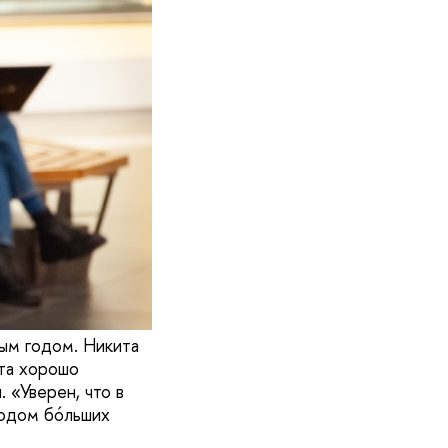
ым годом. Никита
та хорошо
 «Уверен, что в
одом бóльших