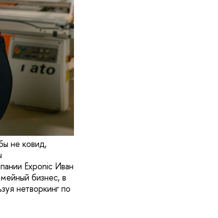
бы не ковид,
ы
ании Exponic Иван
емейный бизнес, в
ьзуя нетворкинг по