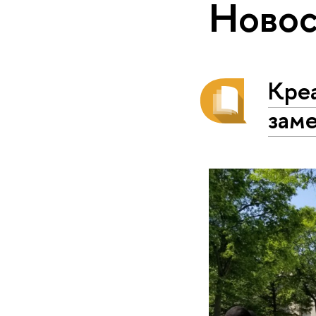
Новос
Креа
зам