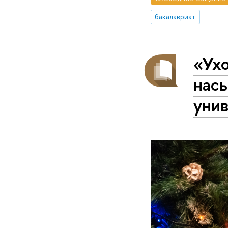
бакалавриат
«Ух
нас
уни