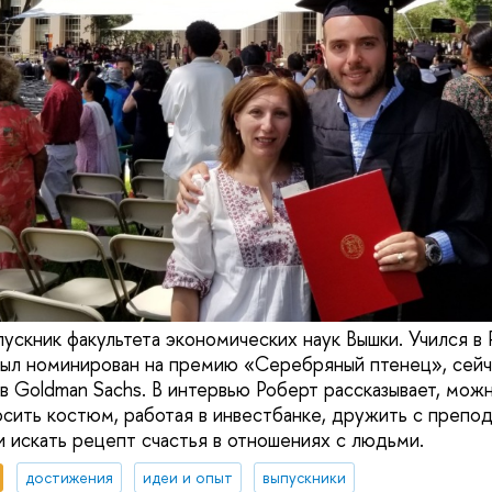
ускник факультета экономических наук Вышки. Учился в 
ыл номинирован на премию «Серебряный птенец», сейч
 в Goldman Sachs. В интервью Роберт рассказывает, мож
осить костюм, работая в инвестбанке, дружить с препо
и искать рецепт счастья в отношениях с людьми.
достижения
идеи и опыт
выпускники