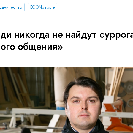
удничество
ECONpeople
и никогда не найдут суррог
ного общения»