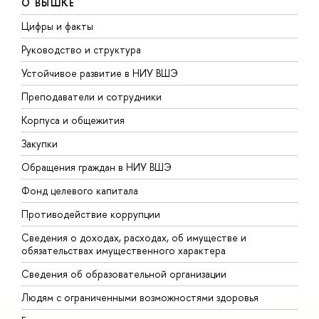
О ВЫШКЕ
Цифры и факты
Л
Руководство и структура
Д
Устойчивое развитие в НИУ ВШЭ
О
Преподаватели и сотрудники
П
Корпуса и общежития
В
Закупки
П
Обращения граждан в НИУ ВШЭ
А
Фонд целевого капитала
Д
Противодействие коррупции
Ц
Сведения о доходах, расходах, об имуществе и
Б
обязательствах имущественного характера
О
Сведения об образовательной организации
О
Людям с ограниченными возможностями здоровья