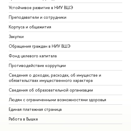
Устойчивое развитие в НИУ ВШЭ
О
Преподаватели и сотрудники
П
Корпуса и общежития
В
Закупки
П
Обращения граждан в НИУ ВШЭ
А
Фонд целевого капитала
Д
Противодействие коррупции
Ц
Сведения о доходах, расходах, об имуществе и
Б
обязательствах имущественного характера
О
Сведения об образовательной организации
О
Людям с ограниченными возможностями здоровья
Единая платежная страница
Работа в Вышке