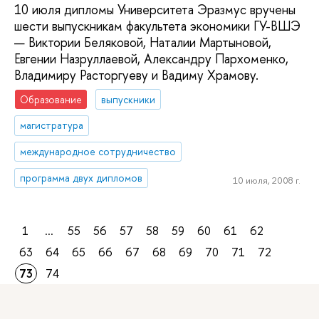
10 июля дипломы Университета Эразмус вручены
шести выпускникам факультета экономики ГУ-ВШЭ
— Виктории Беляковой, Наталии Мартыновой,
Евгении Назруллаевой, Александру Пархоменко,
Владимиру Расторгуеву и Вадиму Храмову.
Образование
выпускники
магистратура
международное сотрудничество
программа двух дипломов
10 июля, 2008 г.
1
...
55
56
57
58
59
60
61
62
63
64
65
66
67
68
69
70
71
72
73
74