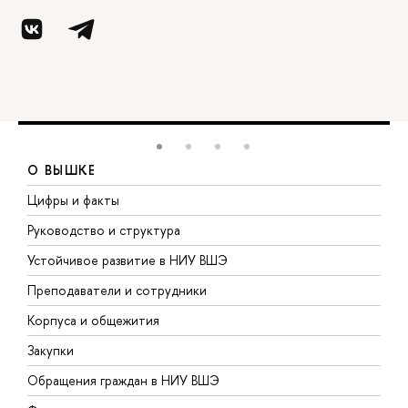
О ВЫШКЕ
Цифры и факты
Л
Руководство и структура
Д
Устойчивое развитие в НИУ ВШЭ
О
Преподаватели и сотрудники
П
Корпуса и общежития
В
Закупки
П
Обращения граждан в НИУ ВШЭ
А