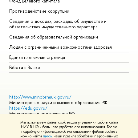
Фонд целевого капитала
Д
Противодействие коррупции
Ц
Сведения о доходах, расходах, об имуществе и
Б
обязательствах имущественного характера
О
Сведения об образовательной организации
О
Людям с ограниченными возможностями здоровья
Единая платежная страница
Работа в Вышке
http://www.minobrnauki.gov.ru/
Министерство науки и высшего образования РФ
https://edu.gov.ru/
Министерство просвещения РФ
https://elearning.hse.ru/mooc
Мы используем файлы cookies для улучшения работы сайта
Массовые открытые онлайн-курсы
НИУ ВШЭ и большего удобства его использования. Более
подробную информацию об использовании файлов cookies
можно найти
здесь
, наши правила обработки персональных