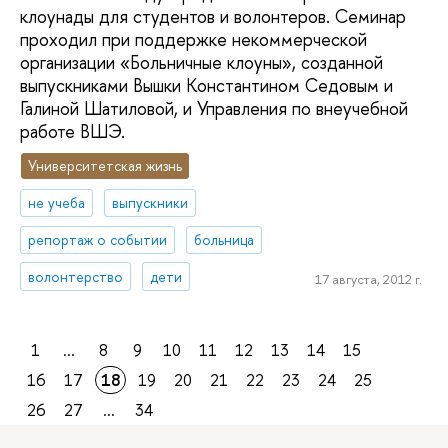
клоунады для студентов и волонтеров. Семинар
проходил при поддержке некоммерческой
организации «Больничные клоуны», созданной
выпускниками Вышки Константином Седовым и
Галиной Шатиловой, и Управления по внеучебной
работе ВШЭ.
Университетская жизнь
не учеба
выпускники
репортаж о событии
больница
волонтерство
дети
17 августа, 2012 г.
1
...
8
9
10
11
12
13
14
15
16
17
18
19
20
21
22
23
24
25
26
27
...
34