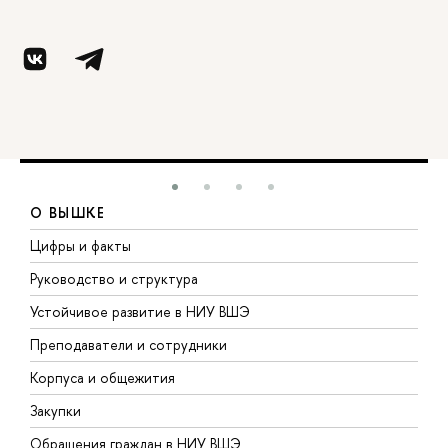
О ВЫШКЕ
Цифры и факты
Л
Руководство и структура
Д
Устойчивое развитие в НИУ ВШЭ
О
Преподаватели и сотрудники
П
Корпуса и общежития
В
Закупки
П
Обращения граждан в НИУ ВШЭ
А