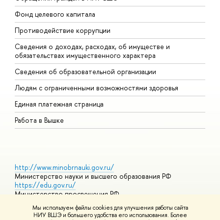
Фонд целевого капитала
Д
Противодействие коррупции
Ц
Сведения о доходах, расходах, об имуществе и
Б
обязательствах имущественного характера
О
Сведения об образовательной организации
О
Людям с ограниченными возможностями здоровья
Единая платежная страница
Работа в Вышке
http://www.minobrnauki.gov.ru/
Министерство науки и высшего образования РФ
https://edu.gov.ru/
Министерство просвещения РФ
https://elearning.hse.ru/mooc
Мы используем файлы cookies для улучшения работы сайта
Массовые открытые онлайн-курсы
НИУ ВШЭ и большего удобства его использования. Более