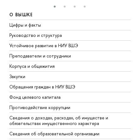
О ВЫШКЕ
Цифры и факты
Л
Руководство и структура
Д
Устойчивое развитие в НИУ ВШЭ
О
Преподаватели и сотрудники
П
Корпуса и общежития
В
Закупки
П
Обращения граждан в НИУ ВШЭ
А
Фонд целевого капитала
Д
Противодействие коррупции
Ц
Сведения о доходах, расходах, об имуществе и
Б
обязательствах имущественного характера
О
Сведения об образовательной организации
О