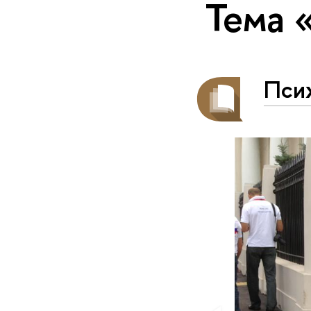
Тема 
Пси