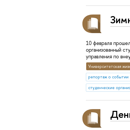
Зим
10 февраля прошел
организованный с
управления по вне
Университетская жиз
репортаж о событии
студенческие органи
Ден